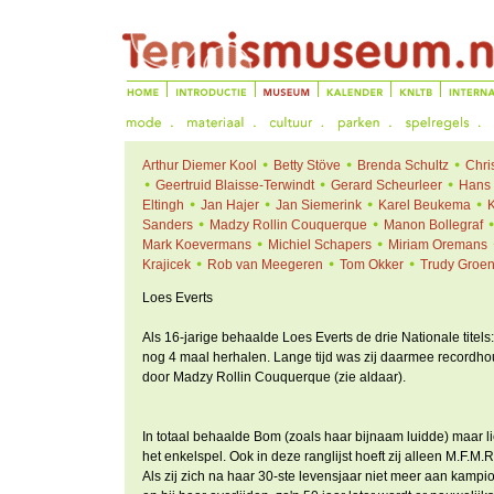
Arthur Diemer Kool
Betty Stöve
Brenda Schultz
Chri
Geertruid Blaisse-Terwindt
Gerard Scheurleer
Hans 
Eltingh
Jan Hajer
Jan Siemerink
Karel Beukema
Sanders
Madzy Rollin Couquerque
Manon Bollegraf
Mark Koevermans
Michiel Schapers
Miriam Oremans
Krajicek
Rob van Meegeren
Tom Okker
Trudy Groe
Loes Everts
Als 16-jarige behaalde Loes Everts de drie Nationale titel
nog 4 maal herhalen. Lange tijd was zij daarmee recordhoud
door Madzy Rollin Couquerque (zie aldaar).
In totaal behaalde Bom (zoals haar bijnaam luidde) maar lie
het enkelspel. Ook in deze ranglijst hoeft zij alleen M.F.M
Als zij zich na haar 30-ste levensjaar niet meer aan kamp