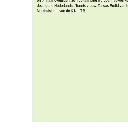
en bij haar overlijden, zo'n 50 jaar later wordt er nauweli
deze grote Nederlandse Tennis-vrouw. Ze was Erelid van ha
Melkhuisje en van de K.N.L.T.B.