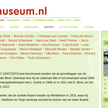
ty Stöve
Brenda Schultz
Christiaan van Lennep
Fenny ten Bosch
indt
Gerard Scheurleer
Hans van Swol
Henk Timmer
Jacco
n Siemerink
Karel Beukema
Kea Bouman
Loes Everts
Louk
 Couquerque
Manon Bollegraf
Marcella Mesker
Marijke Jansen
iel Schapers
Miriam Oremans
Otto Blom
Paul Haarhuis
Richard
geren
Tom Okker
Trudy Groenman
887-22/07/1972) kan beschouwd worden als de grondlegger van de
ie Blom. Driemaal won hij de nationale titel in het enkelspel vanaf 1909.
mengddubbelspel met L. Everts in 1906 en in 1911 met D. Blom, en het
in 1912.
ander, die de achtste finales haalde op Wimbledon in 1910, waar hij
Nettleton en Tripp versloeg voordat hij verloor van de halve finalist