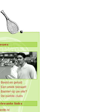
Beeld en geluid
Een uniek sieraad!
Banner op uw site?
De oudste clubs
knltb.nl