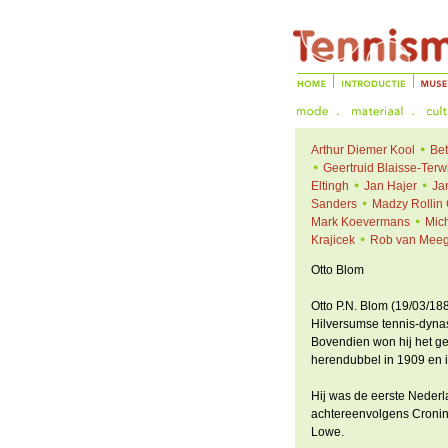
Arthur Diemer Kool
Bet
Geertruid Blaisse-Terw
Eltingh
Jan Hajer
Ja
Sanders
Madzy Rollin
Mark Koevermans
Mich
Krajicek
Rob van Mee
Otto Blom
Otto P.N. Blom (19/03/1
Hilversumse tennis-dynast
Bovendien won hij het ge
herendubbel in 1909 en 
Hij was de eerste Nederl
achtereenvolgens Cronin, 
Lowe.