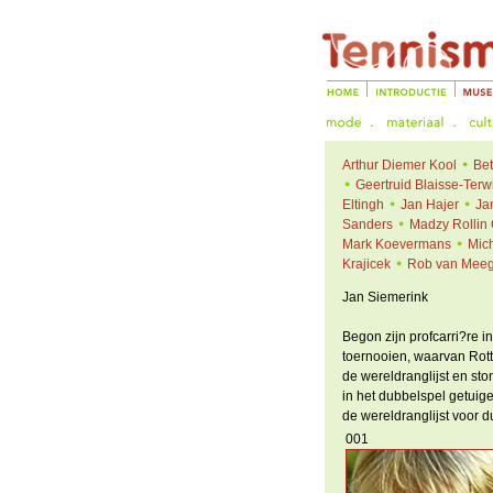
Arthur Diemer Kool
Bet
Geertruid Blaisse-Terw
Eltingh
Jan Hajer
Ja
Sanders
Madzy Rollin
Mark Koevermans
Mich
Krajicek
Rob van Mee
Jan Siemerink
Begon zijn profcarri?re 
toernooien, waarvan Rot
de wereldranglijst en sto
in het dubbelspel getuige
de wereldranglijst voor d
001