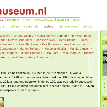
ty Stöve
Brenda Schultz
Christiaan van Lennep
Fenny ten Bosch
indt
Gerard Scheurleer
Hans van Swol
Henk Timmer
Jacco
n Siemerink
Karel Beukema
Kea Bouman
Loes Everts
Louk
 Couquerque
Manon Bollegraf
Marcella Mesker
Marijke Jansen
iel Schapers
Miriam Oremans
Otto Blom
Paul Haarhuis
Richard
geren
Tom Okker
Trudy Groenman
in 1989 en besloot na de US Open in 2002 te stoppen. Hij won 4
terdam in 1998 zijn mooiste was. Was in oktober 1998 de nummer 14 van
nd 10 jaar lang onafgebroken in de top 100. Was ook redelijk succesvol
 zijn 11 titels waarvan een aantal met Richard Krajicek. Stond in 1996 op
ubbelspelers op de 16e plaats.