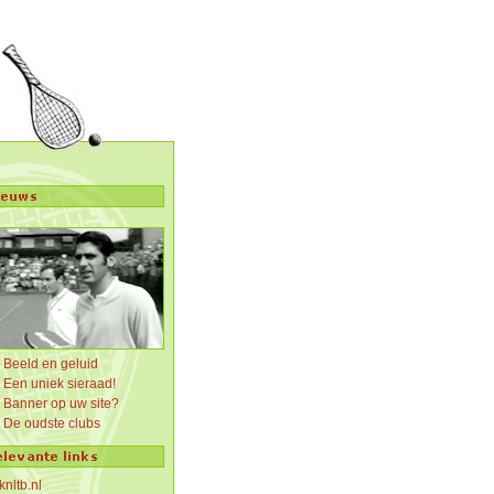
Beeld en geluid
Een uniek sieraad!
Banner op uw site?
De oudste clubs
knltb.nl