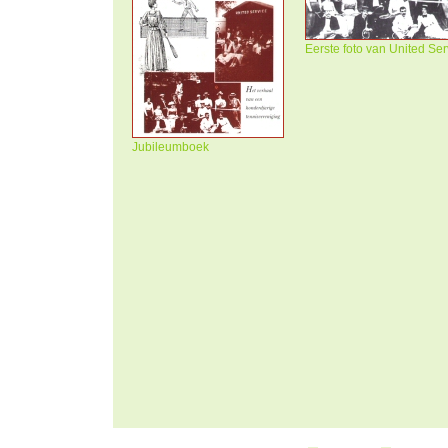
Eerste foto van United Ser
Jubileumboek